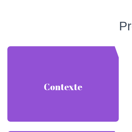
Pr
Présentation du client
Contexte
est une agence de tourisme qui organise
Carré d’As
des voyages touristiques et des excursions au
Gabon.