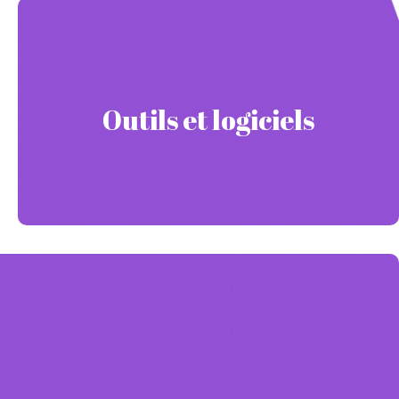
Outils et logiciels utilisés
Outils et logiciels
Pour la rédaction des pages, j’ai utilisé l’outil
Scribb.
ainsi que l’outil
Ubersuggest
et, j’ai interviewé le client afin d’obtenir le maximum d’informations.