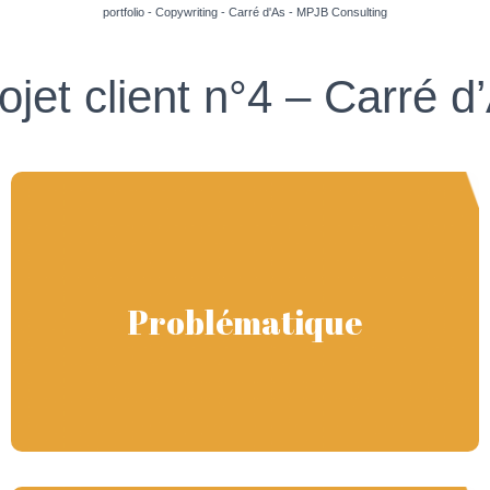
portfolio - Copywriting - Carré d'As - MPJB Consulting
ojet client n°4 – Carré d
Problématique
Problématique
Le client souhaitait la rédaction d’articles copywrités pour son
nouveau site internet.