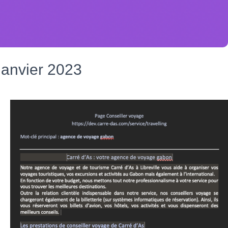
cribb
J’ai pu ensuite commencer à rédiger les pages en m’aidant de l
s de mots-clés
Pour chaque page du site internet, j’ai effectué des
Janvier 2023