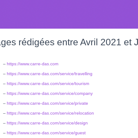
et des retranscriptions de l’interview.
‘outil S
.
Ubersuggest
en utilisant
recherche
ages rédigées entre Avril 2021 et 
–
https://www.carre-das.com
–
https://www.carre-das.com/service/travelling
–
https://www.carre-das.com/service/tourism
–
https://www.carre-das.com/service/company
–
https://www.carre-das.com/service/private
–
https://www.carre-das.com/service/relocation
–
https://www.carre-das.com/service/design
–
https://www.carre-das.com/service/guest