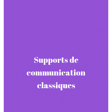
l’intermédiaire d’un média. Chaque support
correspond à son média, depuis lequel il peut
assurer la transmission et la diffusion du
message. Parmi les supports classiques, on peut
citer la presse écrite. Même si aujourd’hui, ce
Supports de
support de communication classique perd
malheureusement une certaine audience, les
communication
entreprises sont encore nombreuses à l’utiliser
classiques
pour communiquer.
La presse écrite peut permettre un très bon
ciblage de la communication. Les avantages de la