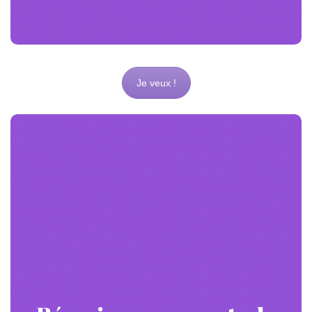
vers l’inconnu.
Je veux !
Des supports de
communication efficaces
et percutants
, il
supports de communication
Pour réussir ses
est important d’avoir une identité graphique en