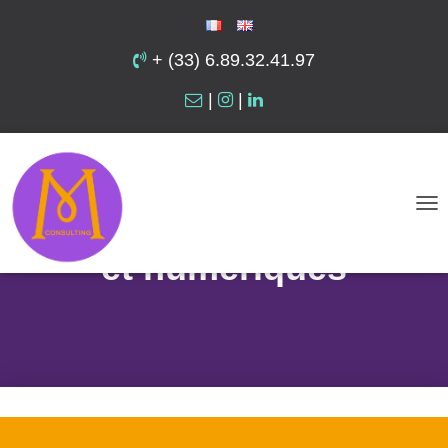
+ (33) 6.89.32.41.97
|
|
Graphisme – Supports
de communication print
D
É
et numériques
P
L
I
E
R
L
A