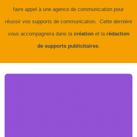
faire appel à une agence de communication pour
réussir vos supports de communication. Cette dernière
vous accompagnera dans la
création
et la
rédaction
de supports publicitaires
.
Supports de
communication print
rend
support de communication classique
Le
possible la transmission d’une information par