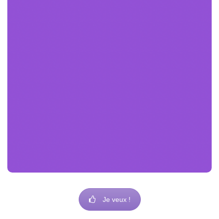
presse écrite sont : le ciblage, la proximité, la
spécificité ainsi que l’accessibilité.
Côté marketing, les supports sont aussi
nombreux. Ils ont tous pour but de communiquer
comme la carte de visite, les flyers, ainsi que les
affiches. Ils diffèrent cependant au niveau de leur
objectif.
Je veux !