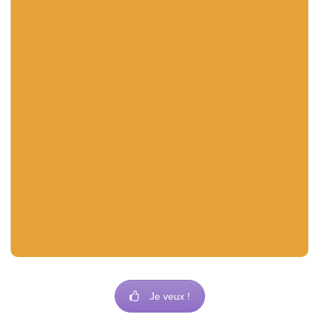
Il y a également la télévision, la radio ainsi que le
cinéma qui s’occupent des interventions, des
spots publicitaires, des interviews, etc.
Le principal avantage de ce type de support est
qu’il assure une certaine proximité avec les
prospects. De plus, il permet de s’entretenir
directement avec les clients pour mieux booster
les ventes.
Je veux !