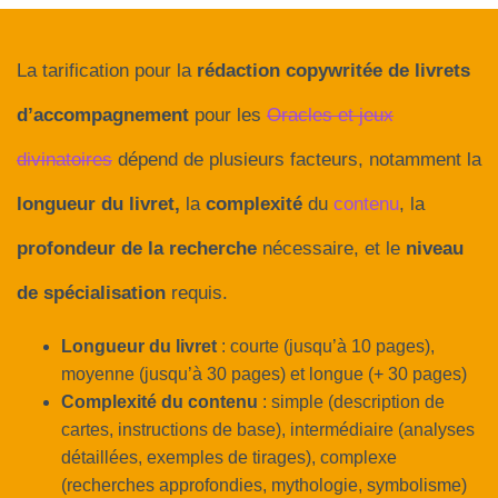
N
A
La tarification pour la
rédaction copywritée de livrets
V
d’accompagnement
pour les
Oracles et jeux
I
G
divinatoires
dépend de plusieurs facteurs, notamment la
A
longueur du livret,
la
complexité
du
contenu
, la
T
I
profondeur de la recherche
nécessaire, et le
niveau
O
de spécialisation
requis.
N
Longueur du livret
: courte (jusqu’à 10 pages),
moyenne (jusqu’à 30 pages) et longue (+ 30 pages)
Complexité du contenu
: simple (description de
cartes, instructions de base), intermédiaire (analyses
détaillées, exemples de tirages), complexe
(recherches approfondies, mythologie, symbolisme)