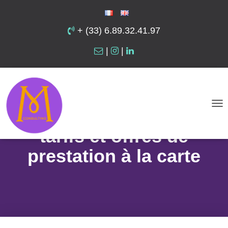
+ (33) 6.89.32.41.97
|
|
Copywriting livret
accompagnement –
D
É
tarifs et offres de
P
prestation à la carte
L
I
E
R
L
A