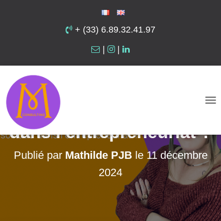
+ (33) 6.89.32.41.97
|
|
Comment gérer le
sentiment de solitude
D
É
dans l’entrepreneuriat ?
P
L
Publié par
Mathilde PJB
le
11 décembre
I
2024
E
R
L
A