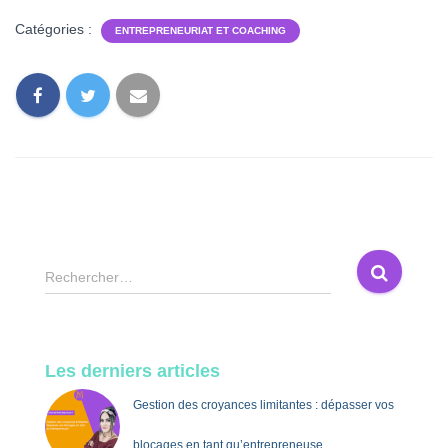
Catégories :
ENTREPRENEURIAT ET COACHING
R
Rechercher…
e
c
h
e
Les derniers articles
r
c
Gestion des croyances limitantes : dépasser vos
h
e
blocages en tant qu’entrepreneuse