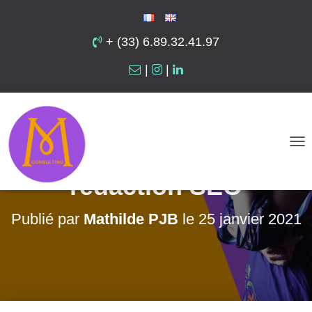
+ (33) 6.89.32.41.97
|
|
Les erreurs à éviter
pour réussir votre
D
É
rédaction SEO
P
L
Publié par
Mathilde PJB
le
25 janvier 2021
I
E
R
L
A