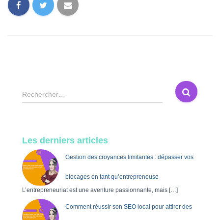
R
Rechercher…
e
c
h
e
Les derniers articles
r
c
Gestion des croyances limitantes : dépasser vos
h
e
blocages en tant qu’entrepreneuse
r
L’entrepreneuriat est une aventure passionnante, mais
[…]
Comment réussir son SEO local pour attirer des
: