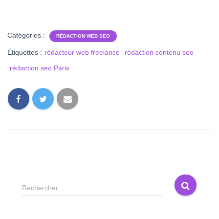
Catégories :
RÉDACTION WEB SEO
Étiquettes :
rédacteur web freelance
rédaction contenu seo
rédaction seo Paris
R
Rechercher…
e
c
h