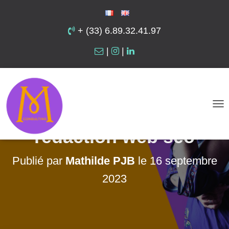
+ (33) 6.89.32.41.97
|
|
Les 7 avantages
incontestables de la
D
É
rédaction web seo
P
L
Publié par
Mathilde PJB
le
16 septembre
I
2023
E
R
L
A