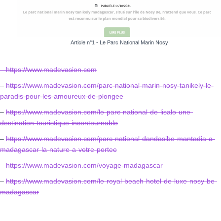
Article n°1 - Le Parc National Marin Nosy
– https://www.madevasion.com
–
https://www.madevasion.com/parc-national-marin-nosy-tanikely-le-
paradis-pour-les-amoureux-de-plongee
–
https://www.madevasion.com/le-parc-national-de-lisalo-une-
destination-touristique-incontournable
–
https://www.madevasion.com/parc-national-dandasibe-mantadia-a-
madagascar-la-nature-a-votre-portee
–
https://www.madevasion.com/voyage-madagascar
–
https://www.madevasion.com/le-royal-beach-hotel-de-luxe-nosy-be-
madagascar