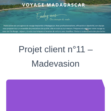
N
A
V
I
G
A
Projet client n°11 –
T
I
Madevasion
O
N
Présentation du client