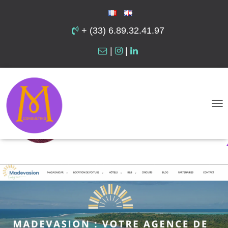
+ (33) 6.89.32.41.97
|
|
D
É
P
L
I
E
R
L
A