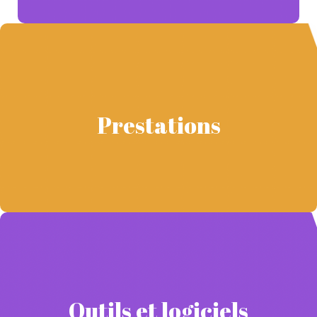
Prestations réalisées
Les articles concernent principalement des activités ou des lieux
Prestations
à visiter lors de voyages à Madagascar.
page d’accueil du site internet.
Rédaction optimisée de la
.
4 articles de 2000 mots
Rédaction de
fiche descriptive d’une villa.
Rédaction d’une
Outils et logiciels utilisés
Outils et logiciels