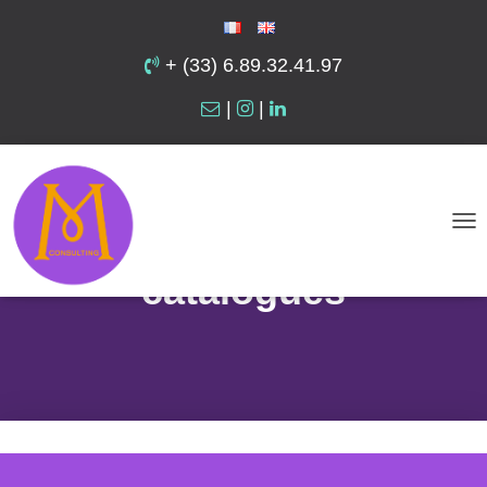
+ (33) 6.89.32.41.97
|
|
Création graphique de
brochures et de
D
É
catalogues
P
L
I
E
R
L
A