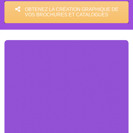
N
OBTENEZ LA CRÉATION GRAPHIQUE DE
VOS BROCHURES ET CATALOGUES
A
V
I
G
A
Les avantages de la
T
création graphique de
I
O
brochures
N
je ne crée pas seulement des
Identité unique :
brochures, je sculpte des expériences visuelles
uniques. Chaque brochure que je conçois est
imprégnée de votre identité, capturant votre
essence de manière à la rendre mémorable.