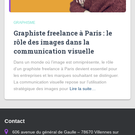
GRAPHISME
Graphiste freelance à Paris : le
rôle des images dans la
communication visuelle
Dans un monde où l’image est omniprésente, le rôle
d’un graphiste freelance à Paris devient essentiel pour
les entreprises et les marques souhaitant se distinguer.
La communication visuelle repose sur l’utilisation
stratégique des images pour
Lire la suite…
Contact
606 avenue du général de Gaulle – 78670 Villennes sur