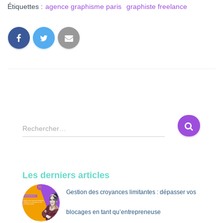
Étiquettes :
agence graphisme paris
graphiste freelance
R
Rechercher…
e
c
h
e
Les derniers articles
r
c
Gestion des croyances limitantes : dépasser vos
h
e
blocages en tant qu’entrepreneuse