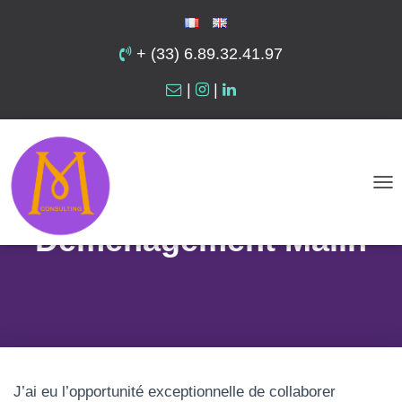
+ (33) 6.89.32.41.97
|
|
Rédaction web seo –
collaboration avec
D
É
Déménagement Malin
P
L
I
E
R
L
J’ai eu l’opportunité exceptionnelle de collaborer
A