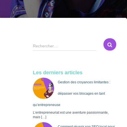
R
Rechercher…
e
c
h
e
Les derniers articles
r
c
Gestion des croyances limitantes :
h
e
dépasser vos blocages en tant
r
qu’entrepreneuse
:
L’entrepreneuriat est une aventure passionnante,
mais
[…]
Comment réussir son SEO local pour