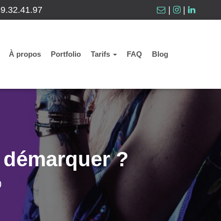
89.32.41.97
|
|
À propos
Portfolio
Tarifs
FAQ
Blog
e démarquer ?
0