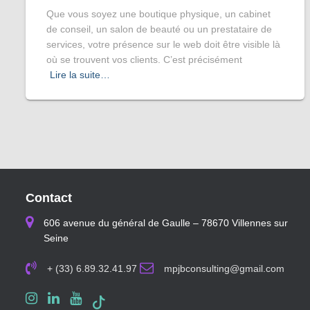
Que vous soyez une boutique physique, un cabinet
de conseil, un salon de beauté ou un prestataire de
services, votre présence sur le web doit être visible là
où se trouvent vos clients. C’est précisément
Lire la suite…
Contact
606 avenue du général de Gaulle – 78670 Villennes sur
Seine
+ (33) 6.89.32.41.97
mpjbconsulting@gmail.com